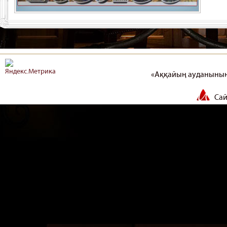
«Аққайың ауданының
Сай