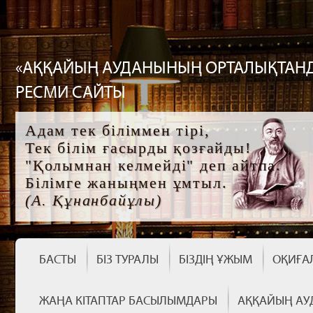
«АҚҚАЙЫҢ АУДАНЫНЫҢ ОРТАЛЫҚТАНД
РЕСМИ САЙТЫ
Адам тек біліммен тірі,
Тек білім ғасырды қозғайды!
"Қолымнан келмейді" деп айтпа.
Білімге жаныңмен ұмтыл.
(А. Құнанбайұлы)
БАСТЫ
БІЗ ТУРАЛЫ
БІЗДІҢ ҰЖЫМ
ОҚИҒА
ЖАҢА КІТАПТАР БАСЫЛЫМДАРЫ
АҚҚАЙЫҢ АУ