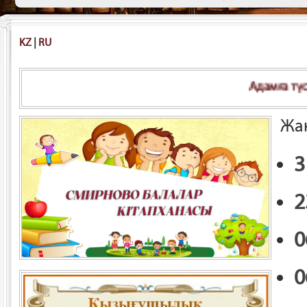
KZ
|
RU
Адамға түсініксіз болса – кіт
Жа
3
2
0
0