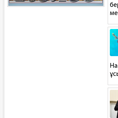
бе
ме
На
ұс