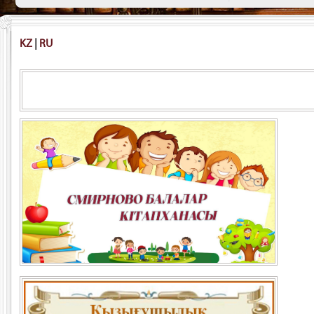
KZ
|
RU
Адамға түсініксіз болса