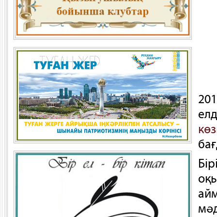
20
ел
кө
ба
Бір
оқ
ай
мә