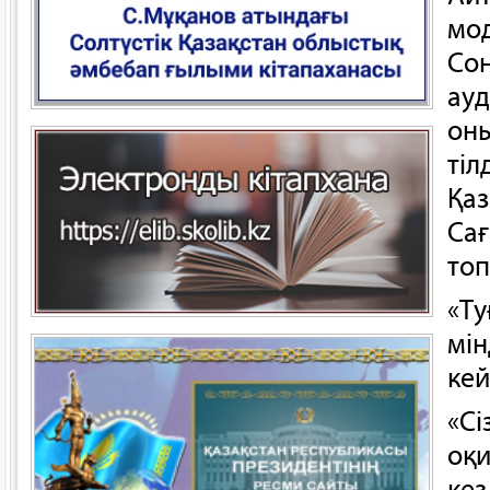
мо
Сон
ауд
он
тіл
Қа
Сағ
топ
«Ту
мін
кей
«Сі
оқи
кез