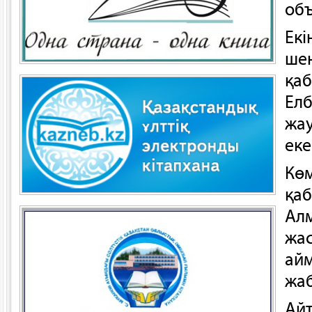
объ
Ек
шен
қа
Ел
жау
еке
Көм
қаб
Ал
жа
айм
жаб
Ай