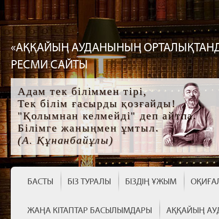
«АҚҚАЙЫҢ АУДАНЫНЫҢ ОРТАЛЫҚТАНД
РЕСМИ САЙТЫ
Адам тек біліммен тірі,
Тек білім ғасырды қозғайды!
"Қолымнан келмейді" деп айтпа.
Білімге жаныңмен ұмтыл.
(А. Құнанбайұлы)
БАСТЫ
БІЗ ТУРАЛЫ
БІЗДІҢ ҰЖЫМ
ОҚИҒА
ЖАҢА КІТАПТАР БАСЫЛЫМДАРЫ
АҚҚАЙЫҢ АУ