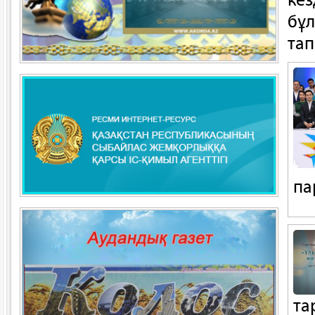
бұ
та
па
та