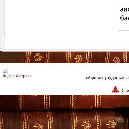
ая
ба
«Аққайың ауданының
Сай