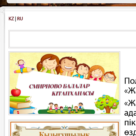
KZ
|
RU
Адамға түсін
По
«Ж
«Ж
ад
пік
өз