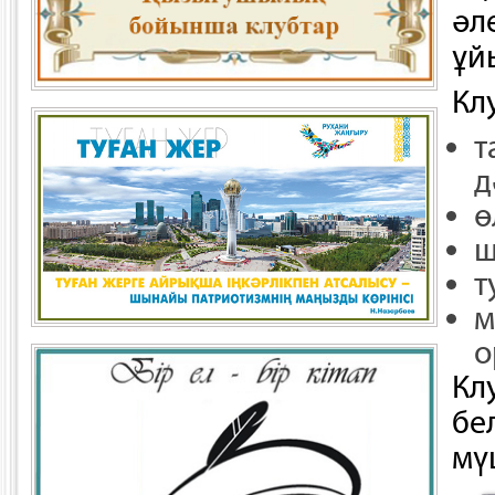
әл
ұй
Кл
т
д
ө
ш
т
м
о
Кл
бе
мү