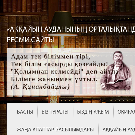
«АҚҚАЙЫҢ АУДАНЫНЫҢ ОРТАЛЫҚТАНД
РЕСМИ САЙТЫ
Адам тек біліммен тірі,
Тек білім ғасырды қозғайды!
"Қолымнан келмейді" деп айтпа.
Білімге жаныңмен ұмтыл.
(А. Құнанбайұлы)
БАСТЫ
БІЗ ТУРАЛЫ
БІЗДІҢ ҰЖЫМ
ОҚИҒА
ЖАҢА КІТАПТАР БАСЫЛЫМДАРЫ
АҚҚАЙЫҢ АУ