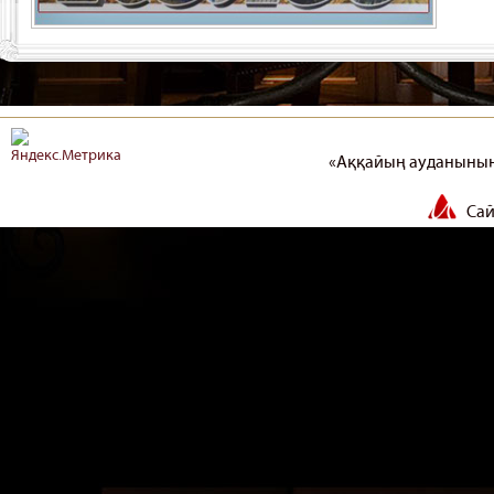
«Аққайың ауданының
Сай