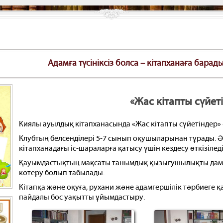
Адамға түсініксіз болса – кітапханаға барады, адамға 
«Жас кітапты сүйет
Киялы ауылдық кітапханасында «Жас кітапты сүйетіндер»
Клубтың белсенділері 5-7 сынып оқушыларынан тұрады. 
кітапханадағы іс-шараларға қатысу үшін кездесу өткізіледі
Қауымдастықтың мақсаты танымдық қызығушылықты дамы
көтеру болып табылады.
Кітапқа және оқуға, рухани және адамгершілік тәрбиеге 
пайдалы бос уақытты ұйымдастыру.