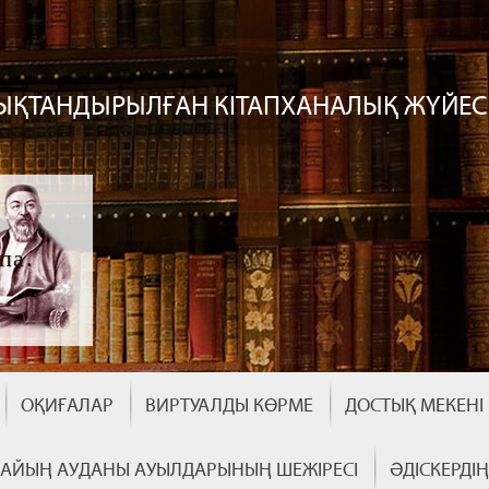
ЫҚТАНДЫРЫЛҒАН КІТАПХАНАЛЫҚ ЖҮЙЕС
па.
ОҚИҒАЛАР
ВИРТУАЛДЫ КӨРМЕ
ДОСТЫҚ МЕКЕНІ
АЙЫҢ АУДАНЫ АУЫЛДАРЫНЫҢ ШЕЖІРЕСІ
ӘДІСКЕРДІ