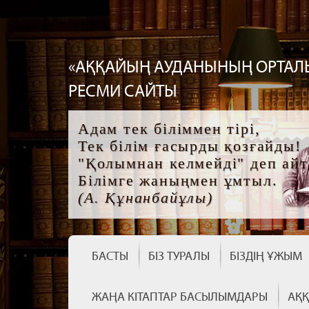
«АҚҚАЙЫҢ АУДАНЫНЫҢ ОРТАЛ
РЕСМИ САЙТЫ
Адам тек біліммен тірі,
Тек білім ғасырды қозғайды!
"Қолымнан келмейді" деп айт
Білімге жаныңмен ұмтыл.
(А. Құнанбайұлы)
БАСТЫ
БІЗ ТУРАЛЫ
БІЗДІҢ ҰЖЫМ
ЖАҢА КІТАПТАР БАСЫЛЫМДАРЫ
АҚҚ