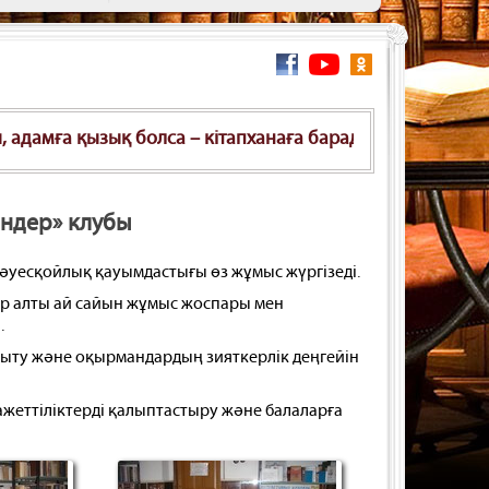
қызық болса – кітапханаға барады, адамға бір нәрсе маңы
індер» клубы
 әуесқойлық қауымдастығы өз жұмыс жүргізеді.
Әр алты ай сайын жұмыс жоспары мен
.
ту және оқырмандардың зияткерлік деңгейін
қажеттіліктерді қалыптастыру және балаларға