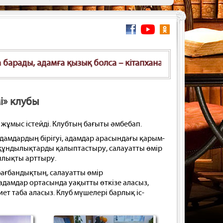
амға қызық болса – кітапханаға барады, адамға бір нәрсе
і» клубы
жұмыс істейді. Клубтың бағыты әмбебап.
амдардың бірігуі, адамдар арасындағы қарым-
 құндылықтарды қалыптастыру, салауатты өмір
ылықты арттыру.
ағбандықтың, салауатты өмір
адамдар ортасында уақытты өткізе аласыз,
т таба аласыз. Клуб мүшелері барлық іс-