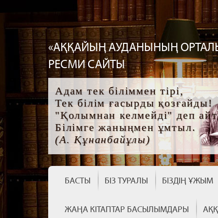
«АҚҚАЙЫҢ АУДАНЫНЫҢ ОРТАЛ
РЕСМИ САЙТЫ
Адам тек біліммен тірі,
Тек білім ғасырды қозғайды!
"Қолымнан келмейді" деп айт
Білімге жаныңмен ұмтыл.
(А. Құнанбайұлы)
БАСТЫ
БІЗ ТУРАЛЫ
БІЗДІҢ ҰЖЫМ
ЖАҢА КІТАПТАР БАСЫЛЫМДАРЫ
АҚҚ