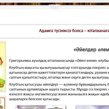
Адамға түсініксіз болса – кітапханаға барады, ад
«Әйелдер әлем
Григорьевка ауылдық кітапханасында «Әйел әлемі» клубы 
Клубтың мақсаты қызығушылықтар топтарында пікірлес ад
қатынасқа деген қажеттіліктерін қанағаттандыру, рухани
салтын қалыптастыру, кітапқа және оқуға деген қызығуш
Клубтың қатысушы әйелдері — қолөнер бұйымдарының, б
салтының құпияларын ашуға тырысты. Мұнда сіз пікірлес 
өзіңізге жақсы әңгімелесуші және жаныңызға жақын әдебие
шараларға белсене қатысады.