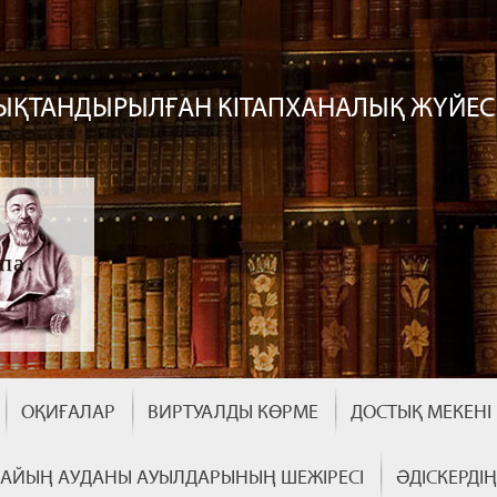
ЫҚТАНДЫРЫЛҒАН КІТАПХАНАЛЫҚ ЖҮЙЕС
па.
ОҚИҒАЛАР
ВИРТУАЛДЫ КӨРМЕ
ДОСТЫҚ МЕКЕНІ
АЙЫҢ АУДАНЫ АУЫЛДАРЫНЫҢ ШЕЖІРЕСІ
ӘДІСКЕРДІ