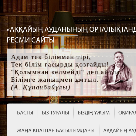
«АҚҚАЙЫҢ АУДАНЫНЫҢ ОРТАЛЫҚТАНД
РЕСМИ САЙТЫ
Адам тек біліммен тірі,
Тек білім ғасырды қозғайды!
"Қолымнан келмейді" деп айтпа.
Білімге жаныңмен ұмтыл.
(А. Құнанбайұлы)
БАСТЫ
БІЗ ТУРАЛЫ
БІЗДІҢ ҰЖЫМ
ОҚИҒА
ЖАҢА КІТАПТАР БАСЫЛЫМДАРЫ
АҚҚАЙЫҢ АУ