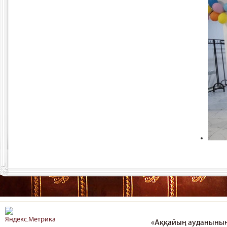
«Аққайың ауданының