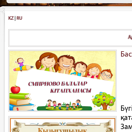
KZ
|
RU
Адамға түсініксіз болса – кітапха
Ба
Бүг
қа
Зам