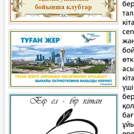
бер
тал
кіт
cen
жән
бой
өтк
асы
кіт
үші
бер
қол
бағ
ұйы
ере