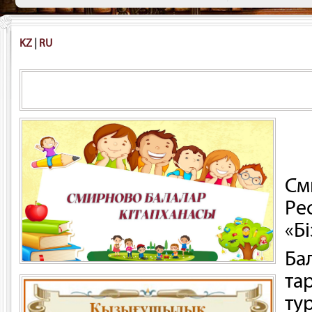
KZ
|
RU
Адамға түсініксіз болс
См
Ре
«Бі
Ба
та
ту