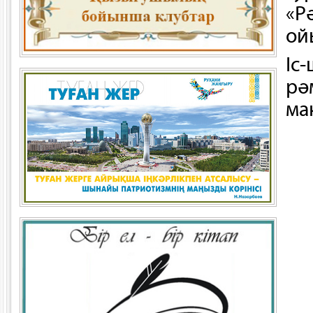
«Р
ой
Іс
рә
ма