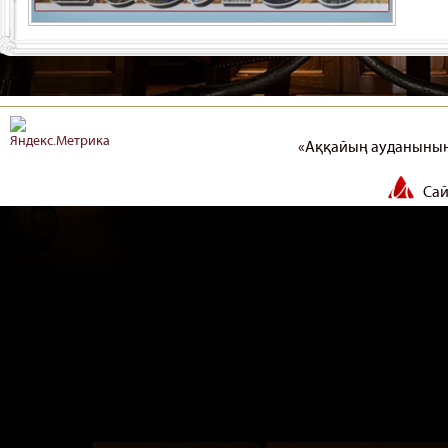
«Аққайың ауданының
Сай