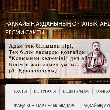
«АҚҚАЙЫҢ АУДАНЫНЫҢ ОРТАЛЫҚТАНД
РЕСМИ САЙТЫ
Адам тек біліммен тірі,
Тек білім ғасырды қозғайды!
"Қолымнан келмейді" деп айтпа.
Білімге жаныңмен ұмтыл.
(А. Құнанбайұлы)
БАСТЫ
БІЗ ТУРАЛЫ
БІЗДІҢ ҰЖЫМ
ОҚИҒА
ЖАҢА КІТАПТАР БАСЫЛЫМДАРЫ
АҚҚАЙЫҢ АУ